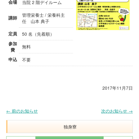
会場
当院 2 階デイルーム
管理栄養士 / 栄養科主
講師
任 山本 典子
定員
50 名（先着順）
参加
無料
費
申込
不要
2017年11月7日
←
前のお知らせ
次のお知らせ
→
Post navigation
独身寮