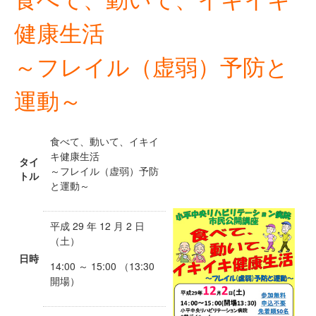
健康生活
～フレイル（虚弱）予防と
運動～
食べて、動いて、イキイ
キ健康生活
タイ
～フレイル（虚弱）予防
トル
と運動～
平成 29 年 12 月 2 日
（土）
日時
14:00 ～ 15:00 （13:30
開場）